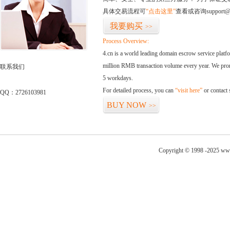
具体交易流程可
“点击这里”
查看或咨询support@
我要购买
>>
Process Overview:
4.cn is a world leading domain escrow service plat
million RMB transaction volume every year. We promi
联系我们
5 workdays.
For detailed process, you can
“visit here”
or contact
QQ：2726103981
BUY NOW
>>
Copyright © 1998 -2025 www