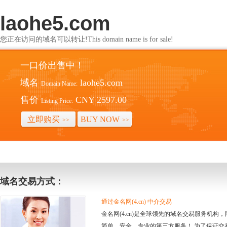
laohe5.com
您正在访问的域名可以转让!This domain name is for sale!
一口价出售中！
域名
laohe5.com
Domain Name:
售价
CNY 2597.00
Listing Price:
立即购买
BUY NOW
>>
>>
域名交易方式：
通过金名网(4.cn) 中介交易
金名网(4.cn)是全球领先的域名交易服务机
简单、安全、专业的第三方服务！ 为了保证交